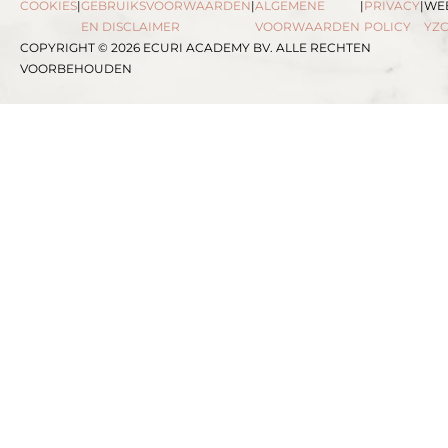
COOKIES
|
GEBRUIKSVOORWAARDEN
|
ALGEMENE
|
PRIVACY
|
WEB
EN DISCLAIMER
VOORWAARDEN
POLICY
YZ
COPYRIGHT © 2026 ECURI ACADEMY BV. ALLE RECHTEN
VOORBEHOUDEN